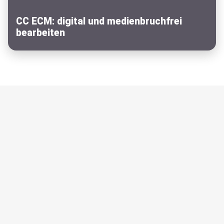
CC ECM: digital und medienbruchfrei
bearbeiten
Das Online-Zugangsgesetz
(OZG)
Das OZG verlangt, dass Bürger und Bürgerinnen ihre
Amtsgänge bequem von zu Hause aus erledigen können.
Egal, ob es um die Erneuerung des Personalausweises oder
die Beantragung einer Baugenehmigung geht – öffentliche
Verwaltungen sollen ihre Dienstleistungen elektronisch