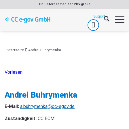
Zum
Ein Unternehmen der
PDV.group
Inhalt
springen
Startseite
Andrei Buhrymenka
Vorlesen
Andrei Buhrymenka
E-Mail:
a.buhrymenka@cc-egov.de
Zuständigkeit:
CC ECM